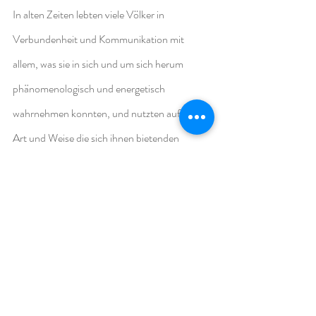
In alten Zeiten lebten viele Völker in 
Verbundenheit und Kommunikation mit 
allem, was sie in sich und um sich herum 
phänomenologisch und energetisch 
wahrnehmen konnten, und nutzten auf diese 
Art und Weise die sich ihnen bietenden 
Möglichkeiten des symbolischen Raumes, um 
ihr Leben zu gestalten. Verschiedene Prozesse 
des kreativen Ausdrucks waren ein 
unersetzlicher Teil und formgebend für alle 
Aspekte des (gemeinsamen) Lebens.
Schamanen reisten in die Anderswelten, um 