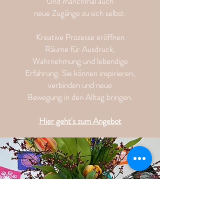
Und manchmal auch
neue Zugänge zu sich selbst.
Kreative Prozesse eröffnen
Räume für Ausdruck,
Wahrnehmung und lebendige
Erfahrung.
Sie können inspirieren,
verbinden und neue
Bewegung in den Alltag bringen.
Hier geht's zum Angebot