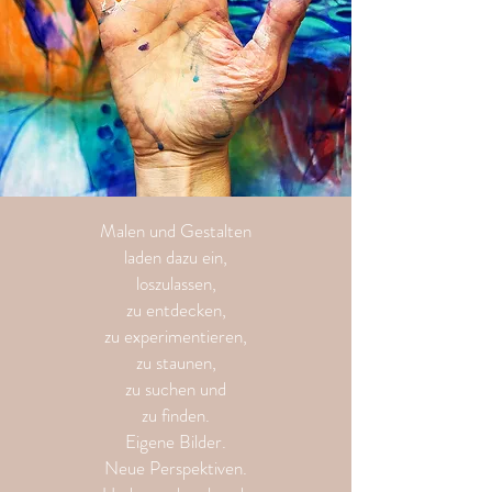
Malen und Gestalten
laden dazu ein,
loszulassen,
zu entdecken,
zu experimentieren,
zu staunen,
zu suchen und
zu finden.
Eigene Bilder.
Neue Perspektiven.