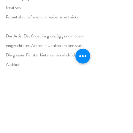
kreatives
Potential zu befreien und weiter zu entwickeln.
Der Artist Day findet im grosszügig und modern
eingerichteten Atelier in Uetikon am See statt.
Die grossen Fenster bieten einen eindrücklichen
Ausblick
auf See und Berge, was mir stets auf Neue viel
Inspiration schenkt.
Es sind keine Vorkenntnisse notwendig.
Preis