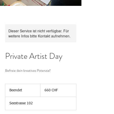
Dieser Service ist nicht verfügbar. Für
weitere Infos bitte Kontakt aufnehmen.
Private Artist Day
Befreie dein kreatives Potenzial!
660
Schweizer
Beendet
B
660 CHF
Franken
e
e
Seestrasse 102
n
d