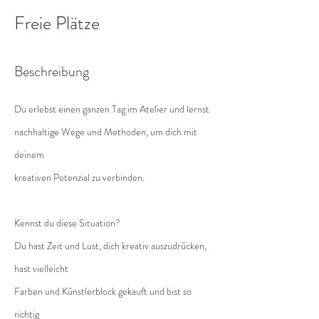
e
Freie Plätze
t
Beschreibung
Du erlebst einen ganzen Tag im Atelier und lernst
nachhaltige Wege und Methoden, um dich mit
deinem
kreativen Potenzial zu verbinden.
Kennst du diese Situation?
Du hast Zeit und Lust, dich kreativ auszudrücken,
hast vielleicht
Farben und Künstlerblock gekauft und bist so
richtig