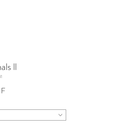
als ll
81
Sale-Preis
HF