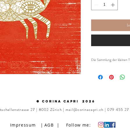
I
Die Sammlung der kleinen T
Die Natur hat soviel Fa
kann. Deshalb holen wir 
Du bestellst den Print 
der Rahmung deiner Wa
© Corina Capri 2026
tschellenstrasse 27 | 8002 Zürich |
mail@corinacapri.ch
| 079 455 2
Impressum |
AGB |
Follow me: