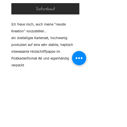
Sofortkauf
Ich freue mich, euch meine “neuste
Kreation” vorzustellen…
ein dreiteiliges Kartenset, hochwertig
produziert auf eine sehr stabile, haptisch
interessante Holzschliffpappe im
Postkartenformat A6 und eigenhändig
verpackt
Ein Set besteht aus 3 Sujets, ihr seht die 3
Karten unten in den Fotos.
Würde mich über Bestellungen sehr freuen
CHf 12.- inkl. Porto.