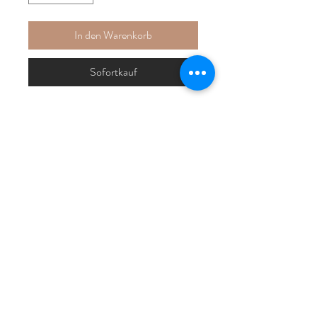
In den Warenkorb
Sofortkauf
Kaikanikani
KaiKanikani lädt dich ein, zu tanzen!
Du bestellst den Print (A4 oder A3) und
rahmst ihn selbst mit der Rahmung deiner
Wahl.
© Corina Capri 2026
Mutschellenstrasse 27 | 8002 Zürich
|
mail@corinacapri.ch
|
079 455 27 44
AGB |
Impressum |
Follow me: