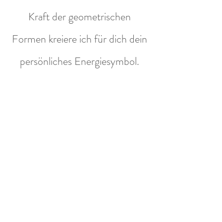
Kraft der geometrischen
Formen kreiere ich für dich dein
persönliches Energiesymbol.
Dein
persönliches
Energiesymbol
,
Acrylfarbe
und
Gold/SILBER/B
RONCE
auf Holz