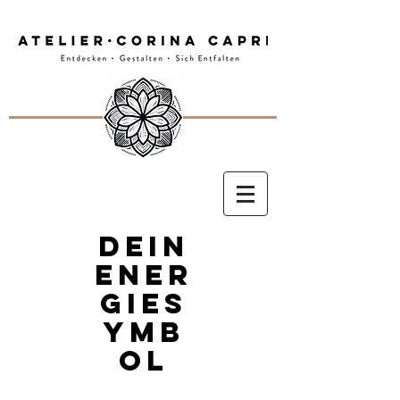
DEIN
ENER
GIES
YMB
OL