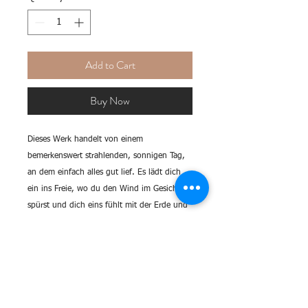
Add to Cart
Buy Now
Dieses Werk handelt von einem
bemerkenswert strahlenden, sonnigen Tag,
an dem einfach alles gut lief. Es lädt dich
ein ins Freie, wo du den Wind im Gesicht
spürst und dich eins fühlt mit der Erde und
dem Himmel.
Sonnentag
Das Bild wird als hochwertiger Art-Print