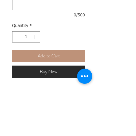
0/500
Quantity
*
Add to Cart
Buy Now
Sonnentag
Das Bild wird als hochwertiger Art-Print
gerahmt und geliefert.