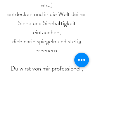
etc.)
entdecken und in die Welt deiner
Sinne und Sinnhaftigkeit
eintauchen,
dich darin spiegeln und stetig
erneuern.
Du wirst von mir professionell,
einfühlsam und einfallsreich
begleitet.
Durch meine eigene künstlerische
und kunstpädagogische Arbeit
stelle ich dir ein umfangreiches
Repertoire an kreativen